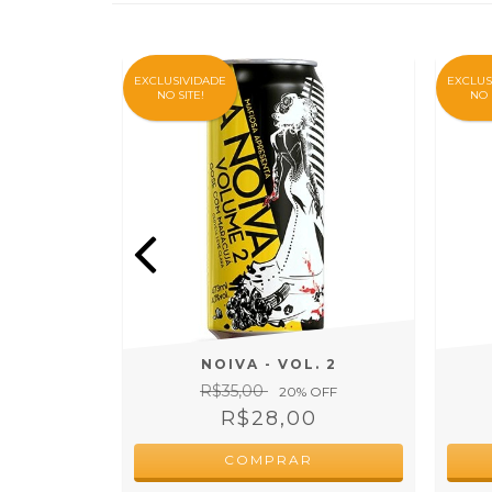
EXCLUSIVIDADE
EXCLUS
NO SITE!
NO 
CK
NOIVA - VOL. 2
R$35,00
 OFF
20
% OFF
0
R$28,00