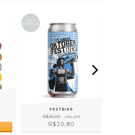
SEM
SEM
ESTOQUE
ESTOQUE
DON 
R$
FESTBIER
R$26,00
20
% OFF
R$20,80