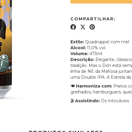
COMPARTILHAR:
Estilo:
Quadruppel com mel
Álcool:
11,0% vol.
Volume:
473ml
Descrição:
Elegante, clássico
tradição. Mas o Don está se
linha de NE da Mafiosa junta
uma Double IPA. A Estrela da
🍽️
Harmoniza com:
Pratos c
grelhados, hamburguers, quei
🎬
Assistindo:
Os Intocáveis