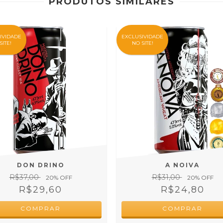
PRODUTOS SIMILARES
IVIDADE
EXCLUSIVIDADE
SITE!
NO SITE!
A NOIVA
DON DRINO
R$31,00
R$37,00
20
% OFF
20
% OFF
R$24,80
R$29,60