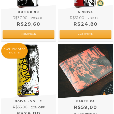
A NOIVA
DON DRINO
R$31,00
R$37,00
20
% OFF
20
% OFF
R$24,80
R$29,60
EXCLUSIVIDADE
NO SITE!
CARTEIRA
NOIVA - VOL. 2
R$59,00
R$35,00
20
% OFF
R$28,00