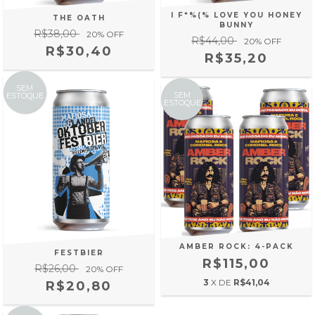
I F*%(% LOVE YOU HONEY
THE OATH
BUNNY
R$38,00
20
% OFF
R$44,00
20
% OFF
R$30,40
R$35,20
SEM
SEM
ESTOQUE
ESTOQUE
AMBER ROCK: 4-PACK
FESTBIER
R$115,00
R$26,00
20
% OFF
3
X DE
R$41,04
R$20,80